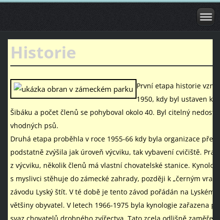
Historie
První etapa historie vzn
1950, kdy byl ustaven kyn
Šibáku a počet členů se pohyboval okolo 40. Byl citelný nedosta
vhodných psů.
Druhá etapa proběhla v roce 1955-66 kdy byla organizace přev
podstatně zvýšila jak úroveň výcviku, tak vybavení cvičiště. Prav
z výcviku, několik členů má vlastní chovatelské stanice. Kynolog
s myslivci stěhuje do zámecké zahrady, později k „černým vratů
závodu Lyský štít. V té době je tento závod pořádán na Lyském
většiny obyvatel.
V letech 1966-1975 byla kynologie zařazena p
svaz chovatelů drobného zvířectva. Tato zcela odlišně zaměřen