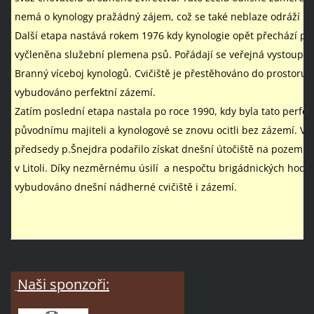
nemá o kynology pražádný zájem, což se také neblaze odráží na 
Další etapa nastává rokem 1976 kdy kynologie opět přechází po
vyčleněna služební plemena psů. Pořádají se veřejná vystoupení
Branný víceboj kynologů. Cvičiště je přestěhováno do prostoru s
vybudováno perfektní zázemí.
Zatím poslední etapa nastala po roce 1990, kdy byla tato perfek
původnímu majiteli a kynologové se znovu ocitli bez zázemí. V té
předsedy p.Šnejdra podařilo získat dnešní útočiště na pozemk
v Litoli. Díky nezměrnému úsilí a nespočtu brigádnických hodin
vybudováno dnešní nádherné cvičiště i zázemí.
Naši sponzoři: