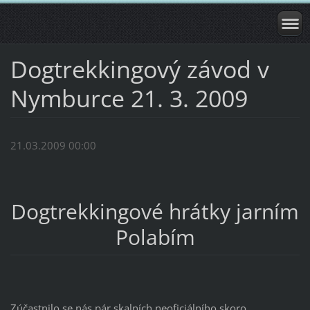
Dogtrekkingový závod v
Nymburce 21. 3. 2009
21.03.2009 00:00
Dogtrekkingové hrátky jarním
Polabím
Zúčastnilo se nás pár skalních neoficiálního skoro