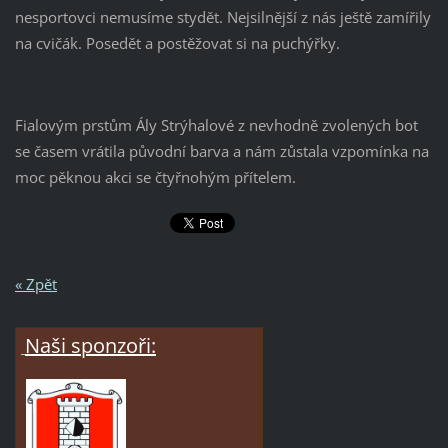
nesportovci nemusíme stydět. Nejsilnější z nás ještě zamířily
na cvičák. Posedět a postěžovat si na puchýřky.
Fialovým prstům Ály Strýhalové z nevhodně zvolených bot
se časem vrátila původní barva a nám zůstala vzpomínka na
moc pěknou akci se čtyřnohým přítelem.
« Zpět
Naši sponzoři: