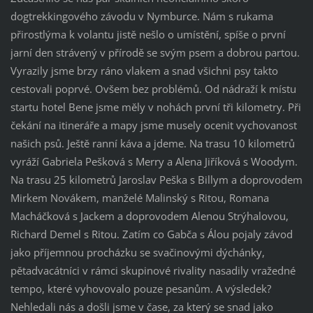
dogtrekkingového závodu v Nymburce. Nám s rukama
přirostlýma k volantu jistě nešlo o umístění, spíše o první
jarní den strávený v přírodě se svým psem a dobrou partou.
Vyrazily jsme brzy ráno vlakem a snad všichni psy takto
cestovali poprvé. Ovšem bez problémů. Od nádraží k místu
startu hotel Bene jsme měly v nohách první tři kilometry. Při
čekání na itineráře a mapy jsme musely ocenit vychovanost
našich psů. Ještě ranní káva a jdeme. Na trasu 10 kilometrů
vyráží Gabriela Pešková s Merry a Alena Jiříková s Woodym.
Na trasu 25 kilometrů Jaroslav Peška s Billym a doprovodem
Mirkem Novákem, manželé Malinský s Ritou, Romana
Macháčková s Jackem a doprovodem Alenou Strýhalovou,
Richard Demel s Ritou. Zatím co Gabča s Álou pojaly závod
jako příjemnou procházku se svačinovými dýchánky,
pětadvacátníci v rámci skupinové rivality nasadily vražedné
tempo, které vyhovovalo pouze pesanům. A výsledek?
Nehledali nás a došli jsme v čase, za který se snad jako